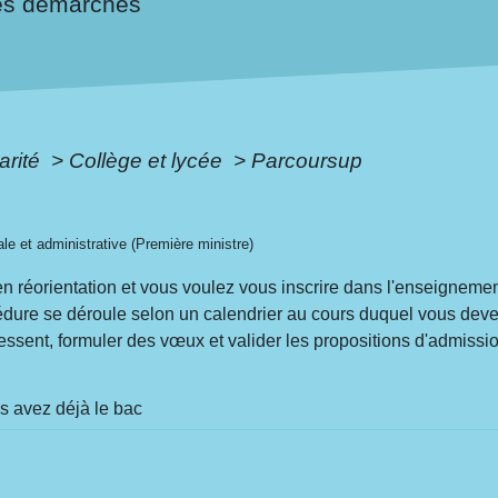
es démarches
arité
>
Collège et lycée
>
Parcoursup
gale et administrative (Première ministre)
en réorientation et vous voulez vous inscrire dans l'enseigneme
édure se déroule selon un calendrier au cours duquel vous devez
essent, formuler des vœux et valider les propositions d'admissi
s avez déjà le bac