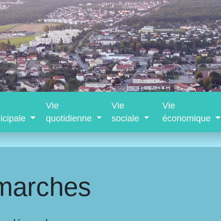
Vie
Vie
Vie
icipale
quotidienne
sociale
économique
marches