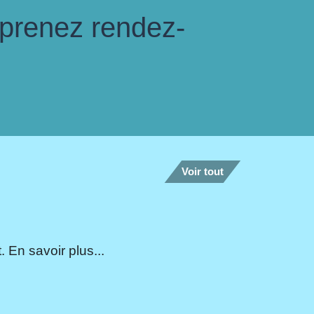
 prenez rendez-
Voir tout
 En savoir plus...