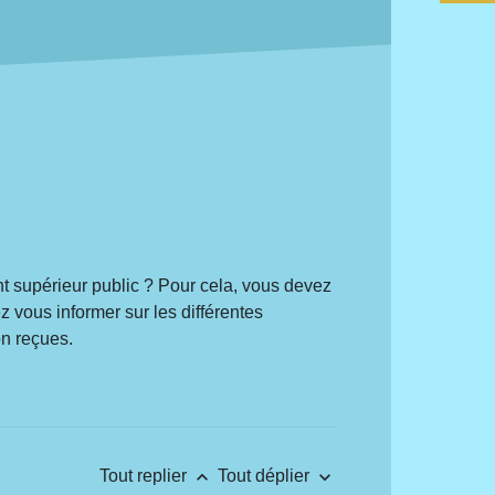
nt supérieur public ? Pour cela, vous devez
 vous informer sur les différentes
on reçues.
keyboard_arrow_up
keyboard_arrow_down
Tout replier
Tout déplier