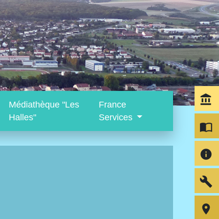
account_balance
Médiathèque "Les
France
Halles"
Services
import_contacts
info
build
room