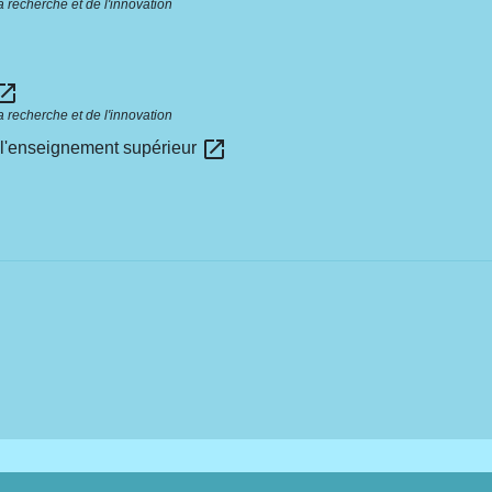
 recherche et de l'innovation
n_in_new
 recherche et de l'innovation
open_in_new
s l'enseignement supérieur