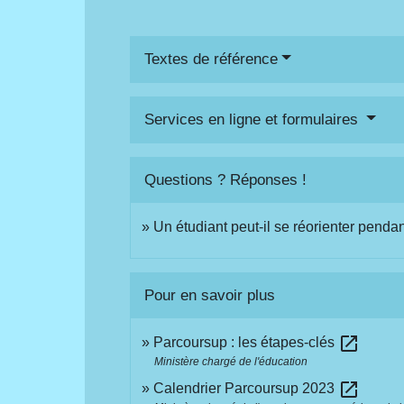
Textes de référence
Services en ligne et formulaires
Questions ? Réponses !
Un étudiant peut-il se réorienter penda
Pour en savoir plus
open_in_new
Parcoursup : les étapes-clés
Ministère chargé de l'éducation
open_in_new
Calendrier Parcoursup 2023