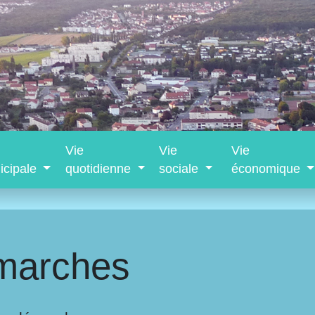
Vie
Vie
Vie
icipale
quotidienne
sociale
économique
marches