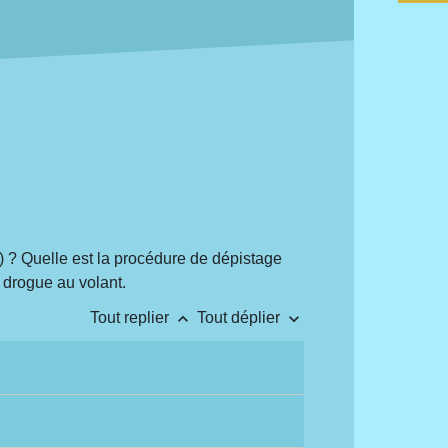
..) ? Quelle est la procédure de dépistage
a drogue au volant.
keyboard_arrow_up
keyboard_arrow_down
Tout replier
Tout déplier