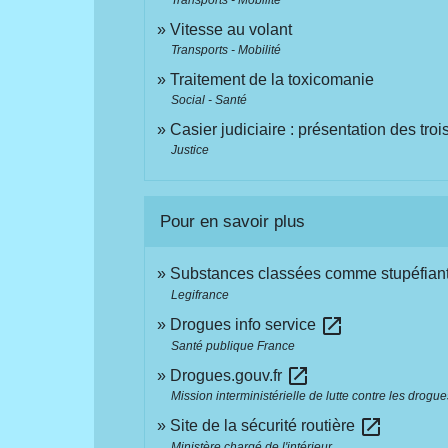
Vitesse au volant
Transports - Mobilité
Traitement de la toxicomanie
Social - Santé
Casier judiciaire : présentation des trois
Justice
Pour en savoir plus
Substances classées comme stupéfian
Legifrance
open_in_new
Drogues info service
Santé publique France
open_in_new
Drogues.gouv.fr
Mission interministérielle de lutte contre les drogu
open_in_new
Site de la sécurité routière
Ministère chargé de l'intérieur