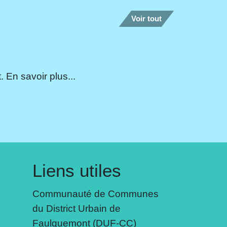
Voir tout
 En savoir plus...
Liens utiles
Communauté de Communes
du District Urbain de
Faulquemont (DUF-CC)