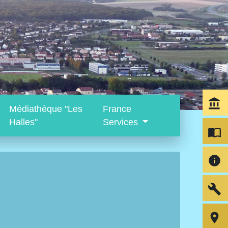
account_balance
Médiathèque "Les
France
Halles"
Services
import_contacts
info
build
room