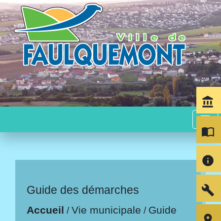
account_balance
menu
import_contacts
info
build
Guide des démarches
Accueil
Vie municipale
Guide
/
/
room