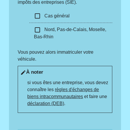
impôts des entreprises (SIE).
check_box_outline_blank
Cas général
check_box_outline_blank
Nord, Pas-de-Calais, Moselle,
Bas-Rhin
Vous pouvez alors immatriculer votre
véhicule.
À noter
edit
si vous êtes une entreprise, vous devez
connaître les
règles d'échanges de
biens intracommunautaires
et faire une
déclaration (DEB)
.