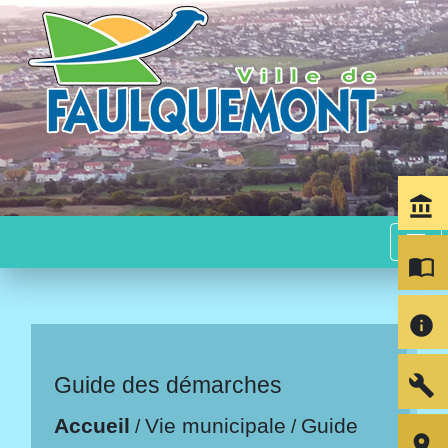
account_balance
menu
import_contacts
info
build
Guide des démarches
Accueil
Vie municipale
Guide
/
/
room