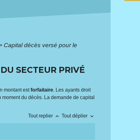
>
Capital décès versé pour le
 DU SECTEUR PRIVÉ
on montant est
forfaitaire
. Les ayants droit
 au moment du décès. La demande de capital
keyboard_arrow_up
keyboard_arrow_down
Tout replier
Tout déplier