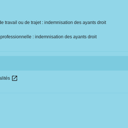
e travail ou de trajet : indemnisation des ayants droit
professionnelle : indemnisation des ayants droit
open_in_new
alités