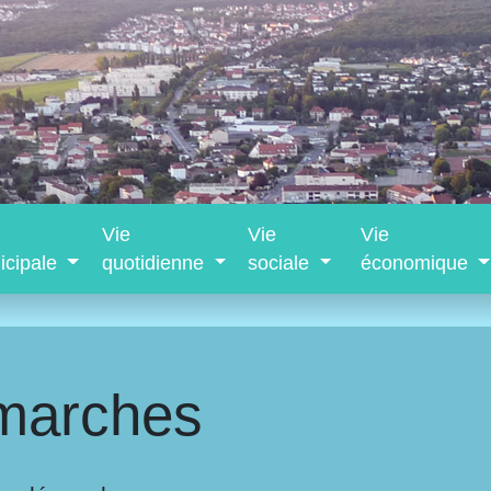
Vie
Vie
Vie
icipale
quotidienne
sociale
économique
marches