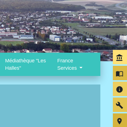
account_balance
Médiathèque "Les
France
Halles"
Services
import_contacts
info
build
room