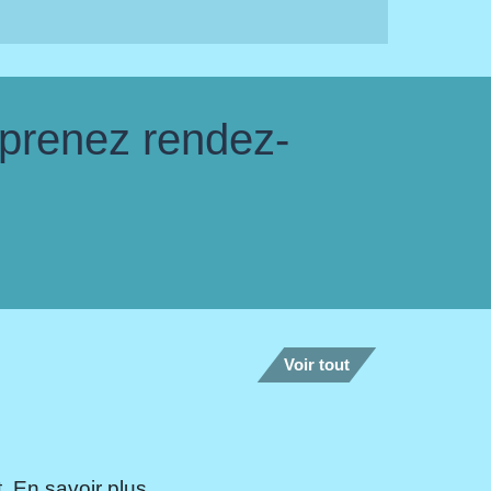
 prenez rendez-
Voir tout
 En savoir plus...