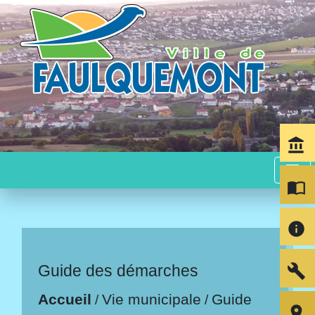
account_balance
menu
import_contacts
info
build
Guide des démarches
Accueil
Vie municipale
Guide
/
/
room