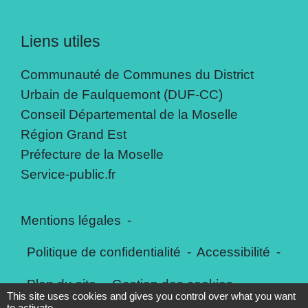
Liens utiles
Communauté de Communes du District
Urbain de Faulquemont (DUF-CC)
Conseil Départemental de la Moselle
Région Grand Est
Préfecture de la Moselle
Service-public.fr
Mentions légales
-
Politique de confidentialité
-
Accessibilité
-
Plan du site
-
Gestion des cookies
This site uses cookies and gives you control over what you want
to activate