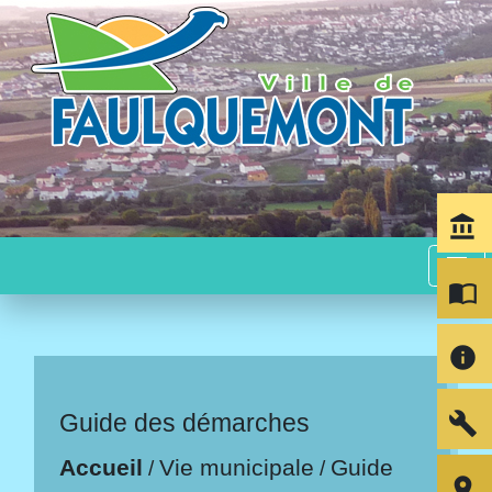
account_balance
menu
import_contacts
info
build
Guide des démarches
Accueil
Vie municipale
Guide
/
/
room