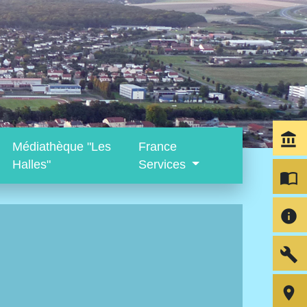
account_balance
Médiathèque "Les
France
Halles"
Services
import_contacts
info
build
room