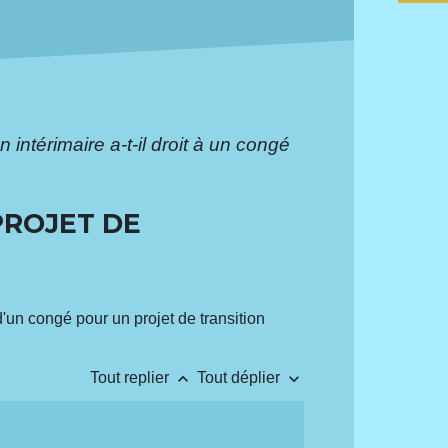
n intérimaire a-t-il droit à un congé
PROJET DE
d'un congé pour un projet de transition
keyboard_arrow_up
keyboard_arrow_down
Tout replier
Tout déplier