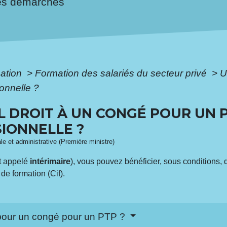
es démarches
mation
>
Formation des salariés du secteur privé
>
U
ionnelle ?
IL DROIT À UN CONGÉ POUR UN 
IONNELLE ?
ale et administrative (Première ministre)
nt appelé
intérimaire
), vous pouvez bénéficier, sous conditions, 
de formation (Cif).
 pour un congé pour un PTP ?