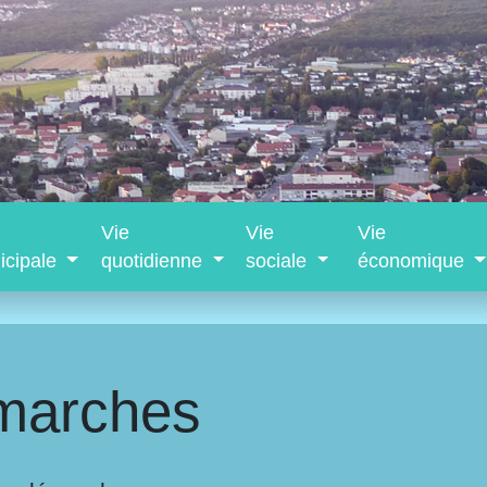
Vie
Vie
Vie
icipale
quotidienne
sociale
économique
marches