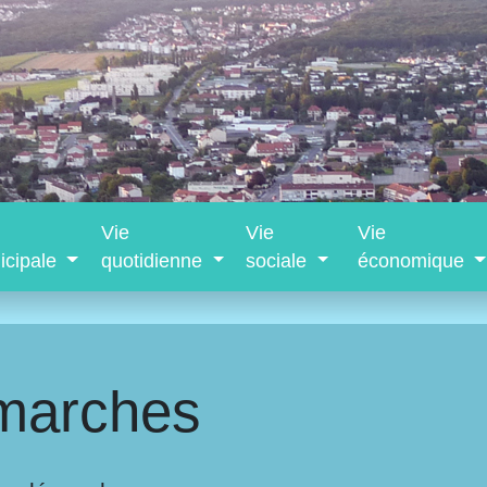
Vie
Vie
Vie
icipale
quotidienne
sociale
économique
marches