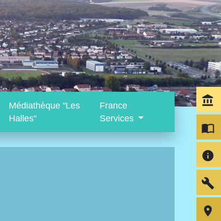
account_balance
Médiathèque "Les
France
Halles"
Services
import_contacts
info
build
room