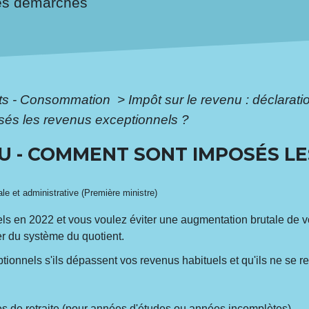
es démarches
ôts - Consommation
>
Impôt sur le revenu : déclarat
sés les revenus exceptionnels ?
U - COMMENT SONT IMPOSÉS L
gale et administrative (Première ministre)
 en 2022 et vous voulez éviter une augmentation brutale de vot
r du système du quotient.
onnels s'ils dépassent vos revenus habituels et qu'ils ne se 
s de retraite
(pour années d'études ou années incomplètes)