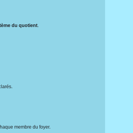
tème du quotient
.
larés.
 chaque membre du foyer.