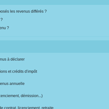
osés les revenus différés ?
 ?
venu ?
enus à déclarer
ions et crédits d'impôt
evenus annuelle
cenciement, démission...)
e contrat, licenciement, retraite