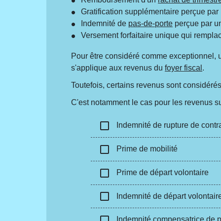
Gratification supplémentaire perçue par
Indemnité de
pas-de-porte
perçue par un
Versement forfaitaire unique qui remplac
Pour être considéré comme exceptionnel, 
s'applique aux revenus du
foyer fiscal
.
Toutefois, certains revenus sont considéré
C'est notamment le cas pour les revenus su
check_box_outline_blank
Indemnité de rupture de contrat
check_box_outline_blank
Prime de mobilité
check_box_outline_blank
Prime de départ volontaire
check_box_outline_blank
Indemnité de départ volontaire 
check_box_outline_blank
Indemnité compensatrice de pr