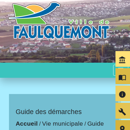
account_balance
menu
import_contacts
info
build
Guide des démarches
Accueil
Vie municipale
Guide
/
/
room