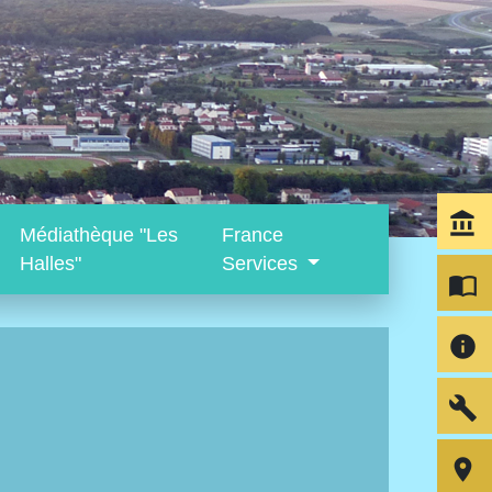
account_balance
Médiathèque "Les
France
Halles"
Services
import_contacts
info
build
room