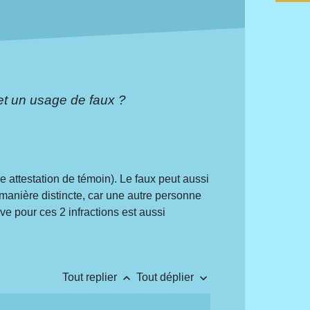
et un usage de faux ?
 attestation de témoin). Le faux peut aussi
de manière distincte, car une autre personne
ve pour ces 2 infractions est aussi
keyboard_arrow_up
keyboard_arrow_down
Tout replier
Tout déplier