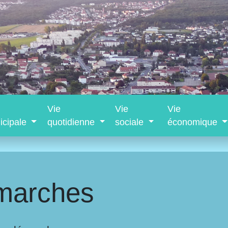
Vie
Vie
Vie
icipale
quotidienne
sociale
économique
marches