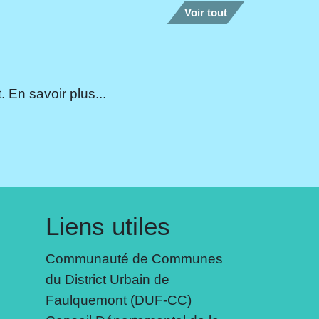
Voir tout
 En savoir plus...
Liens utiles
Communauté de Communes
du District Urbain de
Faulquemont (DUF-CC)