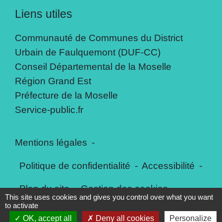
Liens utiles
Communauté de Communes du District
Urbain de Faulquemont (DUF-CC)
Conseil Départemental de la Moselle
Région Grand Est
Préfecture de la Moselle
Service-public.fr
Mentions légales
-
Politique de confidentialité
-
Accessibilité
-
Plan du site
-
Gestion des cookies
This site uses cookies and gives you control over what you want
to activate
OK, accept all
Deny all cookies
Personalize
Site créé en partenariat avec Réseau des Communes