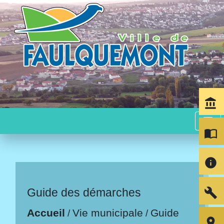
account_balance
menu
import_contacts
info
build
Guide des démarches
Accueil
Vie municipale
Guide
/
/
room