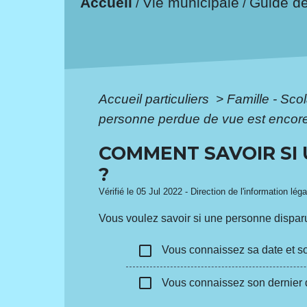
Accueil
Vie municipale
Guide d
/
/
Accueil particuliers
>
Famille - Scol
personne perdue de vue est encore
COMMENT SAVOIR SI 
?
Vérifié le 05 Jul 2022 - Direction de l'information lég
Vous voulez savoir si une personne dispar
check_box_outline_blank
Vous connaissez sa date et so
check_box_outline_blank
Vous connaissez son dernier 