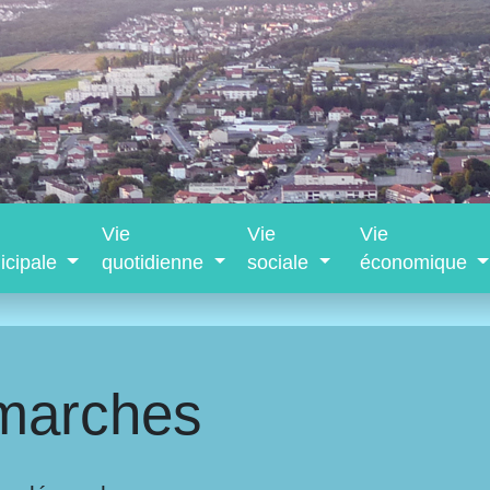
Vie
Vie
Vie
icipale
quotidienne
sociale
économique
marches