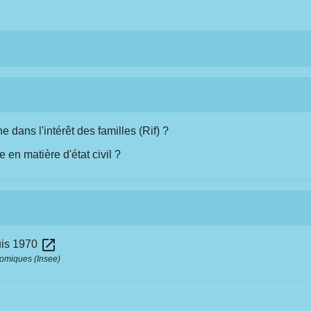
dans l'intérêt des familles (Rif) ?
 en matière d'état civil ?
open_in_new
uis 1970
onomiques (Insee)