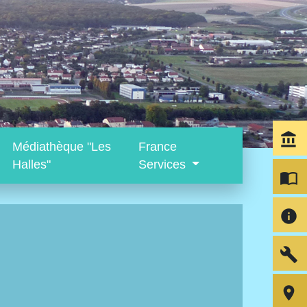
account_balance
Médiathèque "Les
France
Halles"
Services
import_contacts
info
build
room