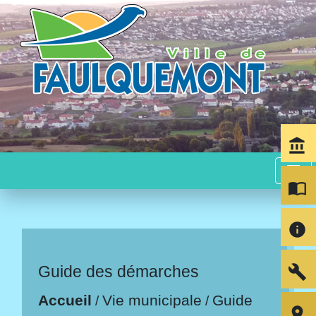
account_balance
menu
import_contacts
info
build
Guide des démarches
Accueil
Vie municipale
Guide
/
/
room