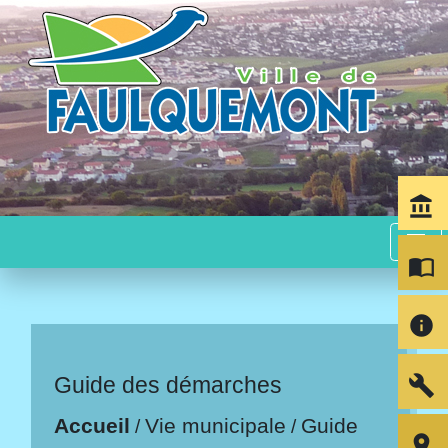
account_balance
menu
import_contacts
info
build
Guide des démarches
Accueil
Vie municipale
Guide
/
/
room