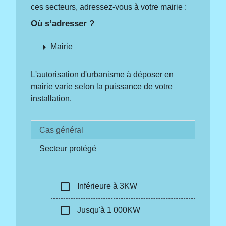
ces secteurs, adressez-vous à votre mairie :
Où s’adresser ?
arrow_right
Mairie
L'autorisation d'urbanisme à déposer en
mairie varie selon la puissance de votre
installation.
Cas général
Secteur protégé
check_box_outline_blank
Inférieure à 3KW
check_box_outline_blank
Jusqu'à 1 000KW