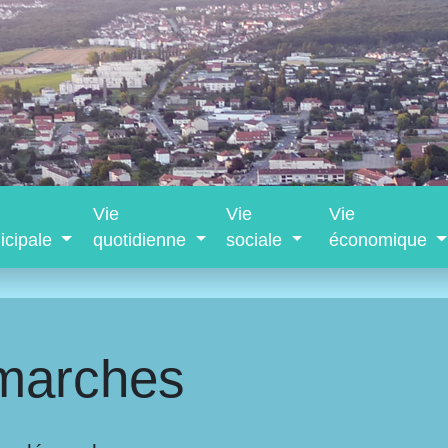
Vie
Vie
Vie
icipale
quotidienne
sociale
économique
marches