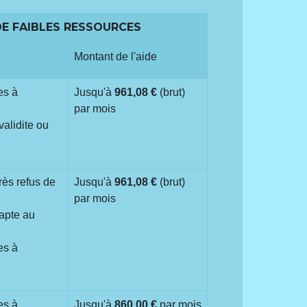
DE FAIBLES RESSOURCES
Montant de l'aide
es à
Jusqu'à
961,08 €
(brut)
par mois
validite ou
rès refus de
Jusqu'à
961,08 €
(brut)
par mois
napte au
es à
es à
Jusqu'à
860,00 €
par mois