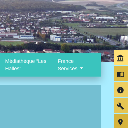
account_balance
Médiathèque "Les
France
Halles"
Services
import_contacts
info
build
room