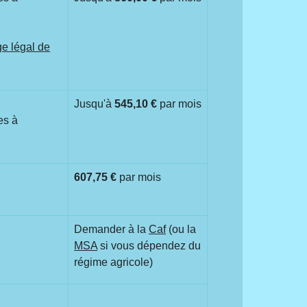
ge légal de
Jusqu'à
545,10 €
par mois
es à
607,75 €
par mois
Demander à la
Caf
(ou la
MSA
si vous dépendez du
régime agricole)