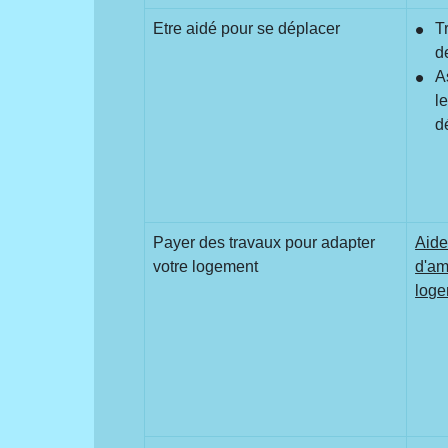
Etre aidé pour se déplacer
T
d
A
l
d
Payer des travaux pour adapter
Aide
votre logement
d'am
log