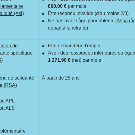
lémentaire
860,00 €
par mois
alidité (Asi)
Être reconnu invalide (d'au moins 2/3)
Ne pas avoir l'âge pour obtenir
l'Aspa (â
départ à la retraite)
cation de
Être demandeur d'emploi
arité spécifique
Avoir des ressources inférieures ou égal
S)
1 271,90 €
(net) par mois
nu de solidarité
À partir de 25 ans
ve (RSA)
oit
APL
oit
ALS
plémentaire