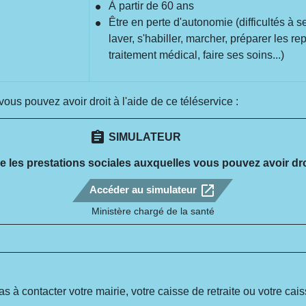
À partir de 60 ans
Être en perte d'autonomie (difficultés à se
laver, s'habiller, marcher, préparer les re
traitement médical, faire ses soins...)
us pouvez avoir droit à l'aide de ce téléservice :
assignment
SIMULATEUR
e les prestations sociales auxquelles vous pouvez avoir dro
open_in_new
Accéder au simulateur
Ministère chargé de la santé
as à contacter votre mairie, votre caisse de retraite ou votre cai