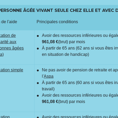
 PERSONNE ÂGÉE VIVANT SEULE CHEZ ELLE ET AVEC 
de l'aide
Principales conditions
cation de
Avoir des ressources inférieures ou égal
darité aux
961,08 €
(brut) par mois
onnes âgées
À partir de 65 ans (62 ans si vous êtes in
a)
en situation de handicap)
cation simple
Ne pas avoir de pension de retraite et ap
l'
Aspa
À partir de 65 ans (60 ans si vous êtes i
travail)
Avoir des ressources inférieures ou égal
961,08 €
(brut) par mois
cation
Avoir des ressources inférieures ou égal