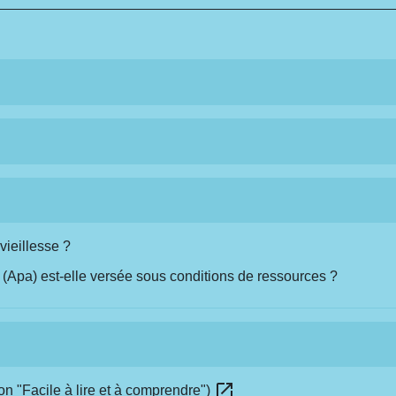
ieillesse ?
 (Apa) est-elle versée sous conditions de ressources ?
open_in_new
on "Facile à lire et à comprendre")