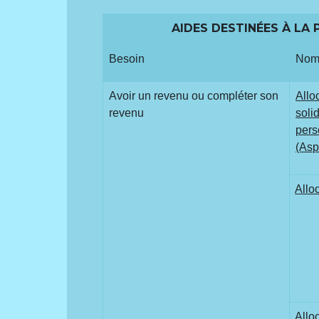
AIDES DESTINÉES À LA
Besoin
Nom 
Avoir un revenu ou compléter son
Allo
revenu
soli
pers
(Asp
Allo
Allo