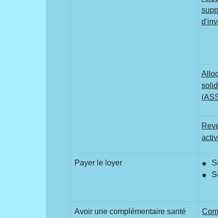
supp
d'inv
Allo
solid
(AS
Reve
acti
Payer le loyer
S
S
Avoir une complémentaire santé
Com