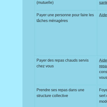
(mutuelle)
sant
Payer une personne pour faire les
Aid
tâches ménagères
Payer des repas chauds servis
Aide
chez vous
repa
con
vou
Prendre ses repas dans une
Foye
structure collective
sert
mod