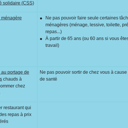
é solidaire (CSS)
e ménagère
Ne pas pouvoir faire seule certaines tâc
ménagères (ménage, lessive, toilette, pr
repas...)
À partir de 65 ans (ou 60 ans si vous ête
travail)
 au portage de
Ne pas pouvoir sortir de chez vous à cause 
s
chauds à
de santé
sommer chez
s
r restaurant qui
 des repas à prix
érés