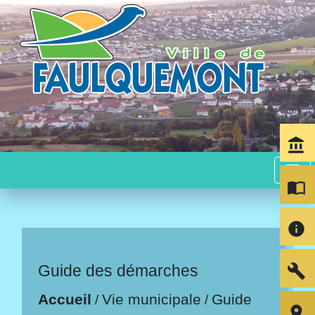
account_balance
menu
import_contacts
info
build
Guide des démarches
Accueil
Vie municipale
Guide
/
/
room