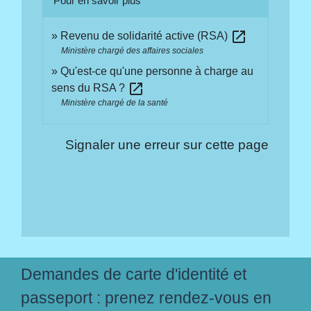
Pour en savoir plus
open_in_new
Revenu de solidarité active (RSA)
Ministère chargé des affaires sociales
Qu'est-ce qu'une personne à charge au
open_in_new
sens du RSA ?
Ministère chargé de la santé
Signaler une erreur sur cette page
Demandes de carte d'identité et
passeport : prenez rendez-vous en