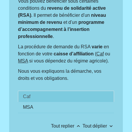
Vous pouvez bénéficier sous certaines
conditions du
revenu de solidarité active
(RSA)
. Il permet de bénéficier d'un
niveau
minimum de revenu
et d'un
programme
d’accompagnement à l’insertion
professionnelle
.
La procédure de demande du RSA
varie
en
fonction de votre
caisse d'affiliation
(
Caf
ou
MSA
si vous dépendez du régime agricole).
Nous vous expliquons la démarche, vos
droits et vos obligations.
Caf
MSA
keyboard_arrow_up
keyboard_arrow_down
Tout replier
Tout déplier