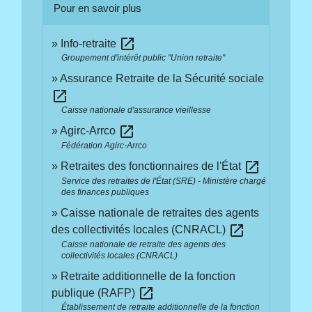
Pour en savoir plus
open_in_new
Info-retraite
Groupement d'intérêt public "Union retraite"
Assurance Retraite de la Sécurité sociale
open_in_new
Caisse nationale d'assurance vieillesse
open_in_new
Agirc-Arrco
Fédération Agirc-Arrco
open_in_new
Retraites des fonctionnaires de l'État
Service des retraites de l'État (SRE) - Ministère chargé
des finances publiques
Caisse nationale de retraites des agents
open_in_new
des collectivités locales (CNRACL)
Caisse nationale de retraite des agents des
collectivités locales (CNRACL)
Retraite additionnelle de la fonction
open_in_new
publique (RAFP)
Établissement de retraite additionnelle de la fonction