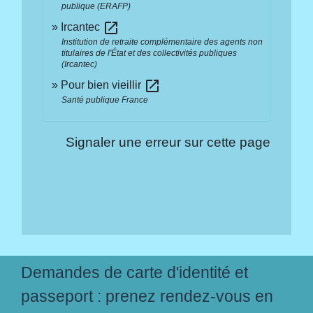
publique (ERAFP)
open_in_new
Ircantec
Institution de retraite complémentaire des agents non
titulaires de l'État et des collectivités publiques
(Ircantec)
open_in_new
Pour bien vieillir
Santé publique France
Signaler une erreur sur cette page
Demandes de carte d'identité et
passeport : prenez rendez-vous en