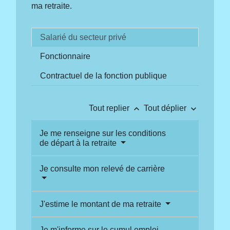
ma retraite.
Salarié du secteur privé
Fonctionnaire
Contractuel de la fonction publique
keyboard_arrow_up
keyboard_arrow_down
Tout replier
Tout déplier
Je me renseigne sur les conditions
de départ à la retraite
Je consulte mon relevé de carrière
J'estime le montant de ma retraite
Je m'informe sur le cumul emploi-