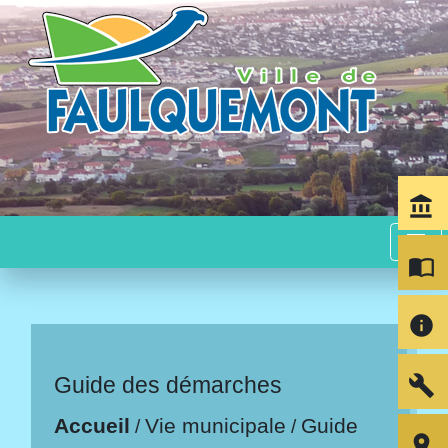
account_balance
menu
import_contacts
info
build
Guide des démarches
Accueil
Vie municipale
Guide
/
/
room