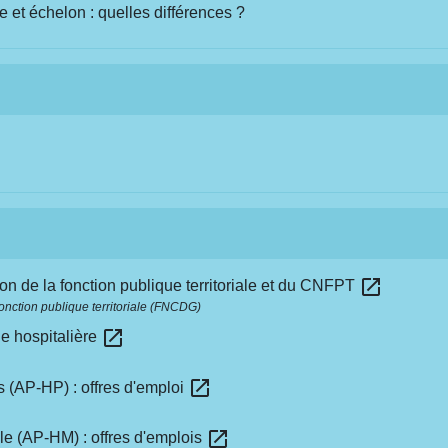
e et échelon : quelles différences ?
open_in_new
ion de la fonction publique territoriale et du CNFPT
fonction publique territoriale (FNCDG)
open_in_new
ue hospitalière
open_in_new
s (AP-HP) : offres d'emploi
open_in_new
le (AP-HM) : offres d'emplois