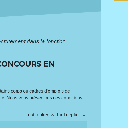
crutement dans la fonction
CONCOURS EN
rtains
corps ou cadres d'emplois
de
que. Nous vous présentons ces conditions
keyboard_arrow_up
keyboard_arrow_down
Tout replier
Tout déplier