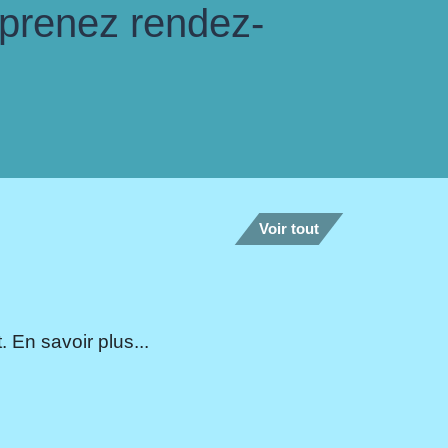
 prenez rendez-
Voir tout
 En savoir plus...