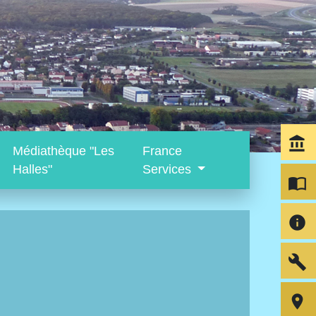
account_balance
Médiathèque "Les
France
Halles"
Services
import_contacts
info
build
room