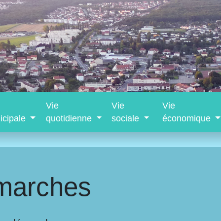
Vie
Vie
Vie
icipale
quotidienne
sociale
économique
marches