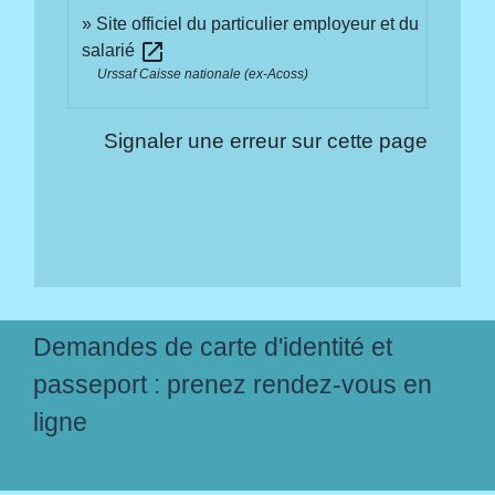
Site officiel du particulier employeur et du
open_in_new
salarié
Urssaf Caisse nationale (ex-Acoss)
Signaler une erreur sur cette page
Demandes de carte d'identité et
passeport : prenez rendez-vous en
ligne