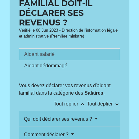
FAMILIAL DOIT-IL
DÉCLARER SES
REVENUS ?
Vérifié le 08 Jun 2023 - Direction de l'information légale
et administrative (Première ministre)
Aidant salarié
Aidant dédommagé
Vous devez déclarer vos revenus d'aidant
familial dans la catégorie des
Salaires
.
keyboard_arrow_up
keyboard_arrow_down
Tout replier
Tout déplier
Qui doit déclarer ses revenus ?
Comment déclarer ?