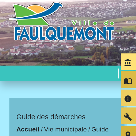
account_balance
menu
import_contacts
info
build
Guide des démarches
Accueil
Vie municipale
Guide
/
/
room