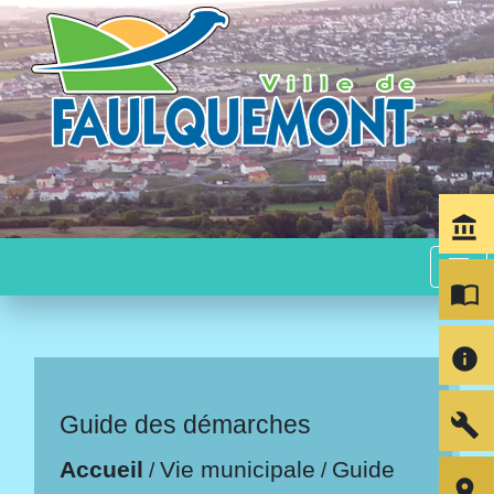
account_balance
menu
import_contacts
info
build
Guide des démarches
Accueil
Vie municipale
Guide
/
/
room