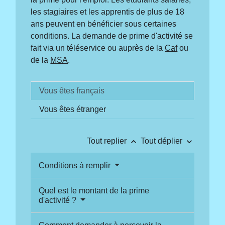
les stagiaires et les apprentis de plus de 18
ans peuvent en bénéficier sous certaines
conditions. La demande de prime d'activité se
fait via un téléservice ou auprès de la
Caf
ou
de la
MSA
.
Vous êtes français
Vous êtes étranger
keyboard_arrow_up
keyboard_arrow_down
Tout replier
Tout déplier
Conditions à remplir
Quel est le montant de la prime
d'activité ?