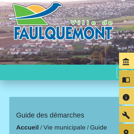
account_balance
menu
import_contacts
info
build
Guide des démarches
Accueil
Vie municipale
Guide
/
/
room