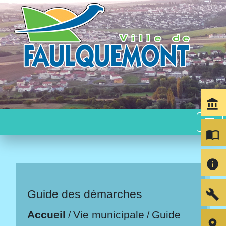
account_balance
menu
import_contacts
info
build
Guide des démarches
Accueil
Vie municipale
Guide
/
/
room