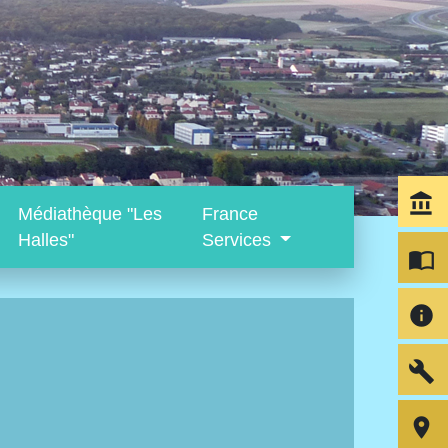
account_balance
Médiathèque "Les
France
Halles"
Services
import_contacts
info
build
room