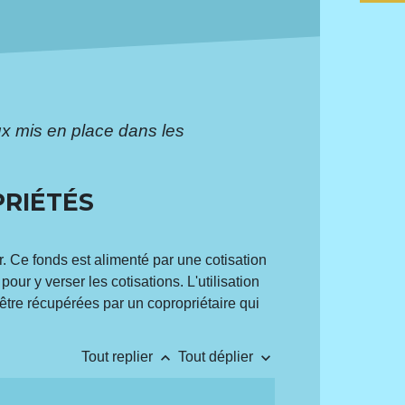
x mis en place dans les
PRIÉTÉS
. Ce fonds est alimenté par une cotisation
ur y verser les cotisations. L'utilisation
être récupérées par un copropriétaire qui
keyboard_arrow_up
keyboard_arrow_down
Tout replier
Tout déplier