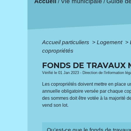
Accueil
Vie municipale
Guide d
/
/
Accueil particuliers
>
Logement
>
copropriétés
FONDS DE TRAVAUX M
Vérifié le 01 Jan 2023 - Direction de l'information lé
Les copropriétés doivent mettre en place u
annuelle obligatoire versée par chaque copro
des sommes doit être votée à la majorité d
vend son lot.
Qu'est-ce que le fonds de travau