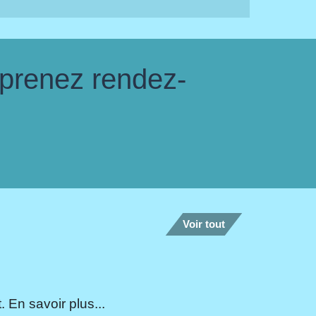
 prenez rendez-
Voir tout
 En savoir plus...