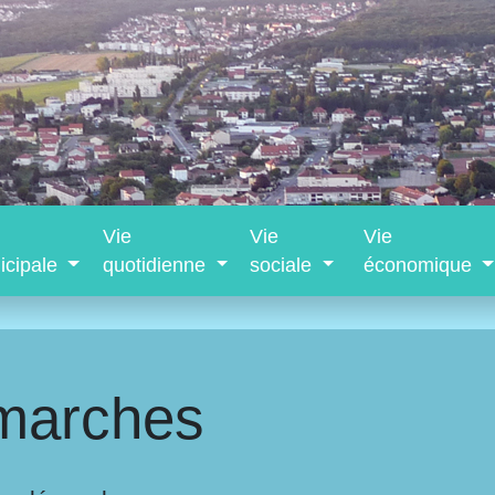
Vie
Vie
Vie
icipale
quotidienne
sociale
économique
marches