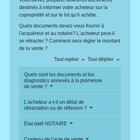
destinés à informer votre acheteur sur la
copropriété et sur le lot qu'il achète .
Quels documents devez-vous fournir à
l'acquéreur et au notaire? L'acheteur peut-il
se rétracter ? Comment sera régler le montant
de la vente ?
keyboard_arrow_up
keyboard_arrow_down
Tout replier
Tout déplier
Quels sont les documents et les
diagnostics annexés à la promesse
de vente ?
L'acheteur a-t-il un délai de
rétractation ou de réflexion ?
État daté NOTAIRE
Contenu de l'acte de vente