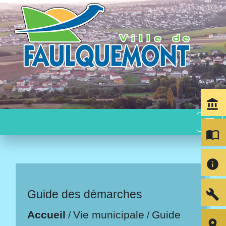
account_balance
menu
import_contacts
info
build
Guide des démarches
Accueil
Vie municipale
Guide
/
/
room