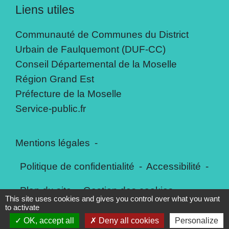
Liens utiles
Communauté de Communes du District
Urbain de Faulquemont (DUF-CC)
Conseil Départemental de la Moselle
Région Grand Est
Préfecture de la Moselle
Service-public.fr
Mentions légales
-
Politique de confidentialité
-
Accessibilité
-
Plan du site
-
Gestion des cookies
This site uses cookies and gives you control over what you want
to activate
OK, accept all
Deny all cookies
Personalize
Site créé en partenariat avec Réseau des Communes