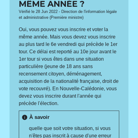
MÊME ANNÉE ?
Vérifié le 28 Jun 2022 - Direction de l'information légale
et administrative (Première ministre)
Oui, vous pouvez vous inscrire et voter la
même année. Mais vous devez vous inscrire
au plus tard le 6
e
vendredi qui précède le 1
er
tour. Ce délai est reporté au 10
e
jour avant le
1
er
tour si vous êtes dans une situation
particulière (jeune de 18 ans sans
recensement citoyen, déménagement,
acquisition de la nationalité française, droit de
vote recouvré). En Nouvelle-Calédonie, vous
devez vous inscrire durant l'année qui
précède l'élection.
À savoir
info
quelle que soit votre situation, si vous
n'êtes pas inscrit à cause d'une erreur