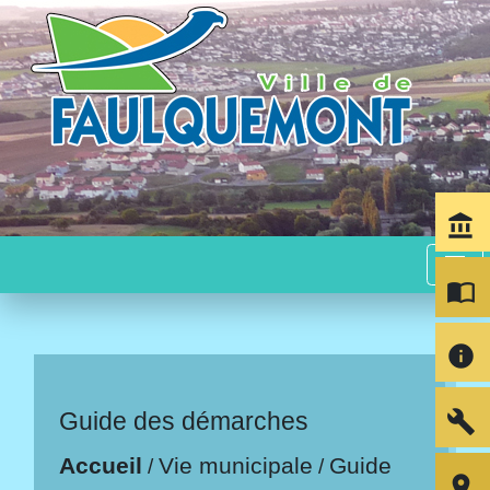
account_balance
menu
import_contacts
info
build
Guide des démarches
Accueil
Vie municipale
Guide
/
/
room