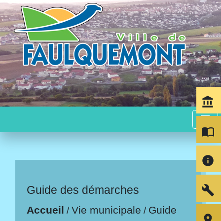
account_balance
menu
import_contacts
info
build
Guide des démarches
Accueil
Vie municipale
Guide
/
/
room