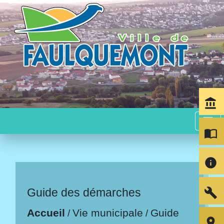
account_balance
menu
import_contacts
info
build
Guide des démarches
Accueil
Vie municipale
Guide
/
/
room