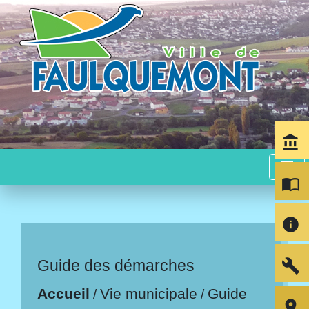
account_balance
menu
import_contacts
info
build
Guide des démarches
Accueil
Vie municipale
Guide
/
/
room