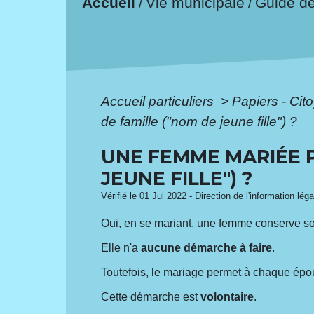
Accueil
Vie municipale
Guide d
/
/
Accueil particuliers
>
Papiers - Cit
de famille ("nom de jeune fille") ?
UNE FEMME MARIÉE P
JEUNE FILLE") ?
Vérifié le 01 Jul 2022 - Direction de l'information lég
Oui, en se mariant, une femme conserve s
Elle n'a
aucune démarche à faire
.
Toutefois, le mariage permet à chaque ép
Cette démarche est
volontaire
.