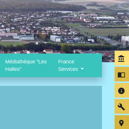
account_balance
Médiathèque "Les
France
Halles"
Services
import_contacts
info
build
room