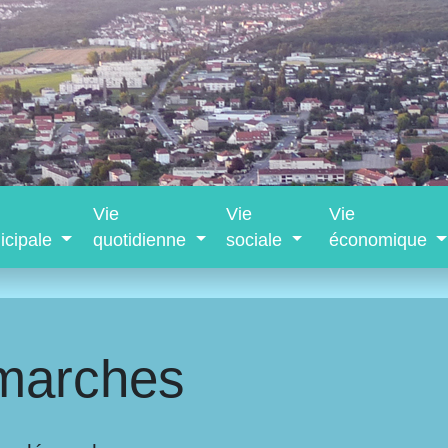
Vie
Vie
Vie
icipale
quotidienne
sociale
économique
marches