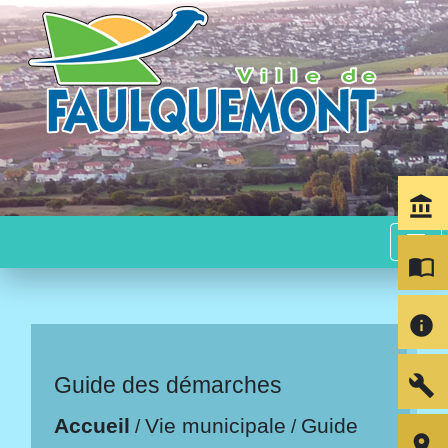
account_balance
menu
import_contacts
info
build
Guide des démarches
Accueil
Vie municipale
Guide
/
/
room