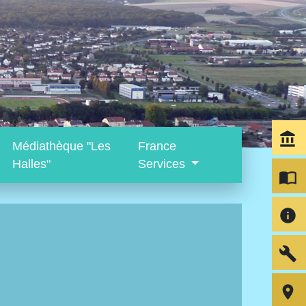
account_balance
Médiathèque "Les
France
Halles"
Services
import_contacts
info
build
room