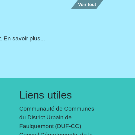
Voir tout
 En savoir plus...
Liens utiles
Communauté de Communes
du District Urbain de
Faulquemont (DUF-CC)
Conseil Départemental de la