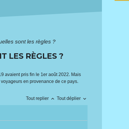
uelles sont les règles ?
T LES RÈGLES ?
9 avaient pris fin le 1
er
août 2022. Mais
les voyageurs en provenance de ce pays.
keyboard_arrow_up
keyboard_arrow_down
Tout replier
Tout déplier