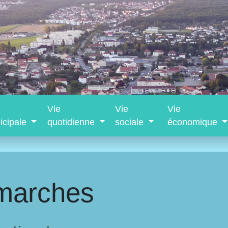
Vie
Vie
Vie
icipale
quotidienne
sociale
économique
marches