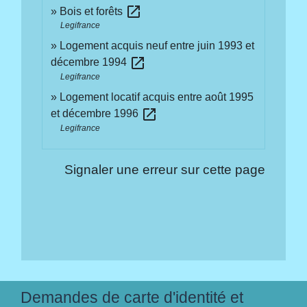
open_in_new
Bois et forêts
Legifrance
Logement acquis neuf entre juin 1993 et
open_in_new
décembre 1994
Legifrance
Logement locatif acquis entre août 1995
open_in_new
et décembre 1996
Legifrance
Signaler une erreur sur cette page
Demandes de carte d'identité et