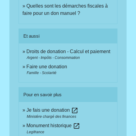
Quelles sont les démarches fiscales à
faire pour un don manuel ?
Et aussi
Droits de donation - Calcul et paiement
Argent - Impôts - Consommation
Faire une donation
Famille - Scolarité
Pour en savoir plus
open_in_new
Je fais une donation
Ministère chargé des finances
open_in_new
Monument historique
Legifrance