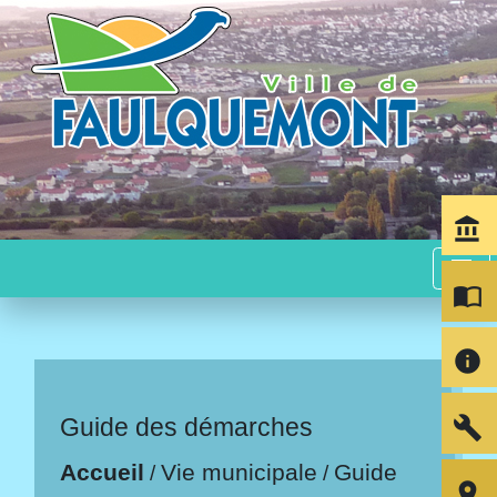
account_balance
menu
import_contacts
info
build
Guide des démarches
Accueil
Vie municipale
Guide
/
/
room