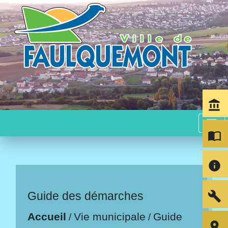
account_balance
menu
import_contacts
info
build
Guide des démarches
Accueil
Vie municipale
Guide
/
/
room