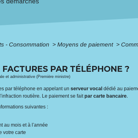
es démarches
ôts - Consommation
>
Moyens de paiement
>
Comme
 FACTURES PAR TÉLÉPHONE ?
gale et administrative (Première ministre)
res par téléphone en appelant un
serveur vocal
dédié au paieme
'infraction routière. Le paiement se fait
par carte bancaire
.
nformations suivantes :
nt au mois et à l'année
e votre carte