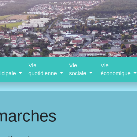
Vie
Vie
Vie
icipale
quotidienne
sociale
économique
marches