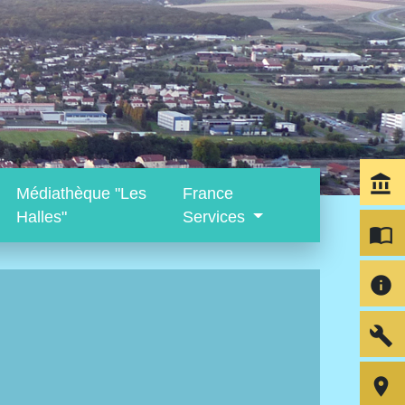
account_balance
Médiathèque "Les
France
Halles"
Services
import_contacts
info
build
room