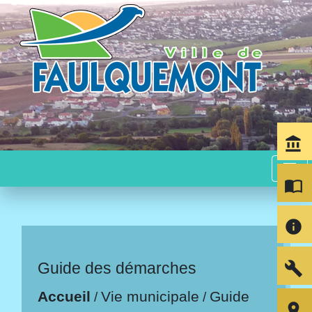
account_balance
menu
import_contacts
info
build
Guide des démarches
Accueil
Vie municipale
Guide
/
/
room