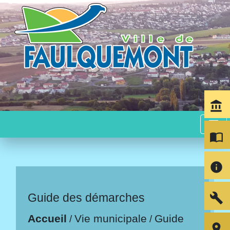
account_balance
menu
import_contacts
info
build
Guide des démarches
Accueil
Vie municipale
Guide
/
/
room