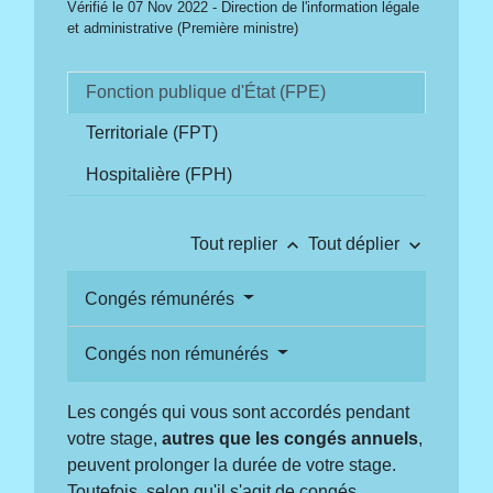
Vérifié le 07 Nov 2022 - Direction de l'information légale
et administrative (Première ministre)
Fonction publique d'État (FPE)
Territoriale (FPT)
Hospitalière (FPH)
keyboard_arrow_up
keyboard_arrow_down
Tout replier
Tout déplier
Congés rémunérés
Congés non rémunérés
Les congés qui vous sont accordés pendant
votre stage,
autres que les congés annuels
,
peuvent prolonger la durée de votre stage.
Toutefois, selon qu'il s'agit de congés