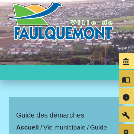
account_balance
menu
import_contacts
info
build
Guide des démarches
Accueil
Vie municipale
Guide
/
/
room