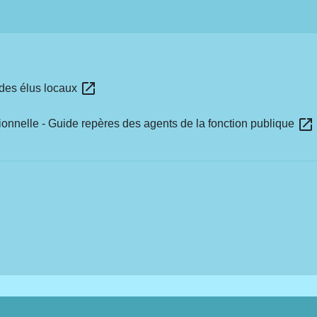
open_in_new
e des élus locaux
open_in_new
sionnelle - Guide repères des agents de la fonction publique