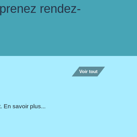
 prenez rendez-
Voir tout
 En savoir plus...