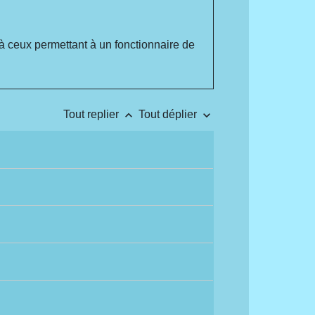
à ceux permettant à un fonctionnaire de
keyboard_arrow_up
keyboard_arrow_down
Tout replier
Tout déplier