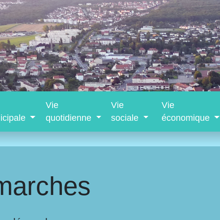
Vie
Vie
Vie
icipale
quotidienne
sociale
économique
marches