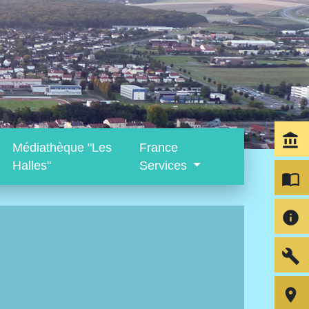
account_balance
Médiathèque "Les
France
Halles"
Services
import_contacts
info
build
room