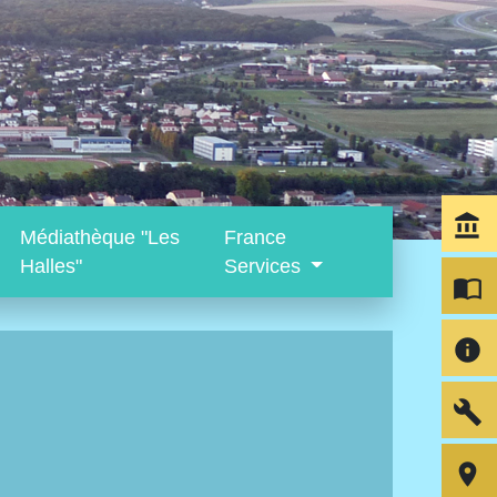
account_balance
Médiathèque "Les
France
Halles"
Services
import_contacts
info
build
room