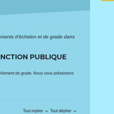
ments d'échelon et de grade dans
ONCTION PUBLIQUE
tuellement de grade. Nous vous présentons
keyboard_arrow_up
keyboard_arrow_down
Tout replier
Tout déplier