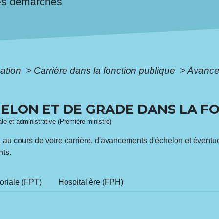
es démarches
mation
>
Carrière dans la fonction publique
>
Avance
ELON ET DE GRADE DANS LA F
gale et administrative (Première ministre)
z, au cours de votre carrière, d'avancements d'échelon et éven
nts.
toriale (FPT)
Hospitalière (FPH)