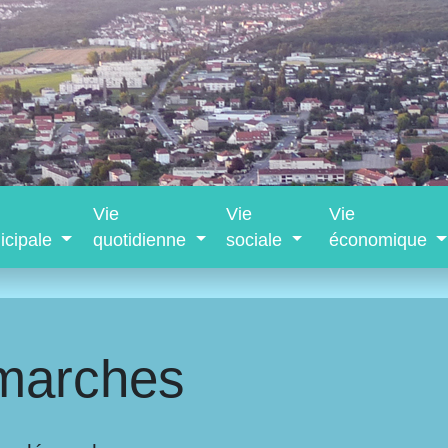
Vie
Vie
Vie
icipale
quotidienne
sociale
économique
marches