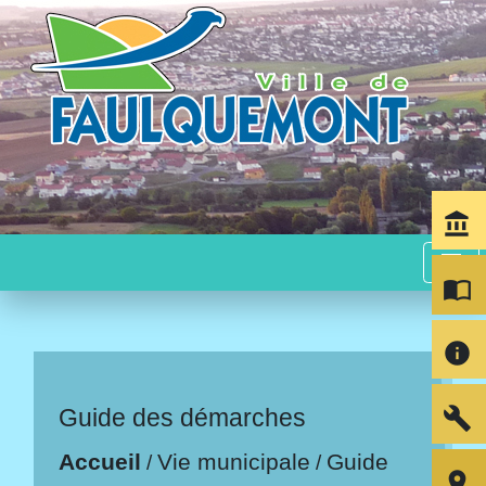
account_balance
menu
import_contacts
info
build
Guide des démarches
Accueil
Vie municipale
Guide
/
/
room