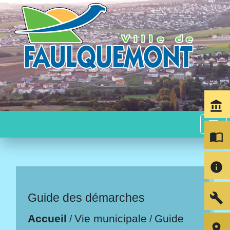
account_balance
menu
import_contacts
info
build
Guide des démarches
Accueil
Vie municipale
Guide
/
/
room