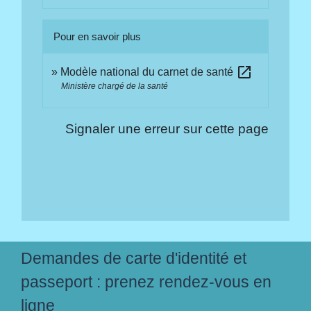
Pour en savoir plus
open_in_new
Modèle national du carnet de santé
Ministère chargé de la santé
Signaler une erreur sur cette page
Demandes de carte d'identité et
passeport : prenez rendez-vous en
ligne