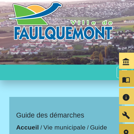
account_balance
menu
import_contacts
info
build
Guide des démarches
Accueil
Vie municipale
Guide
/
/
room