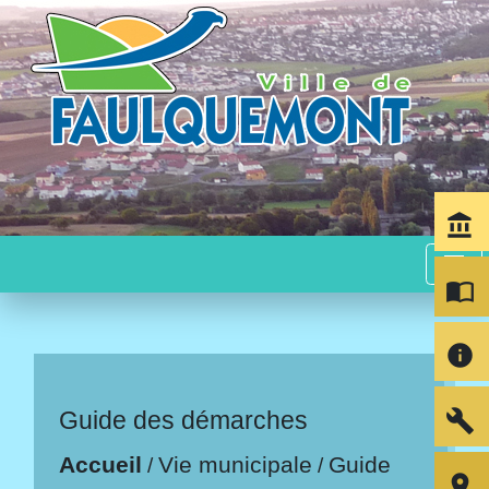
account_balance
menu
import_contacts
info
build
Guide des démarches
Accueil
Vie municipale
Guide
/
/
room