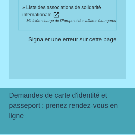
Liste des associations de solidarité
open_in_new
internationale
Ministère chargé de l'Europe et des affaires étrangères
Signaler une erreur sur cette page
Demandes de carte d'identité et
passeport : prenez rendez-vous en
ligne