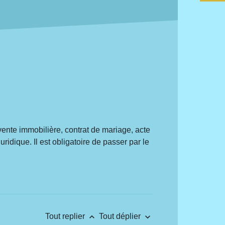
 (vente immobilière, contrat de mariage, acte
ridique. Il est obligatoire de passer par le
keyboard_arrow_up
keyboard_arrow_down
Tout replier
Tout déplier