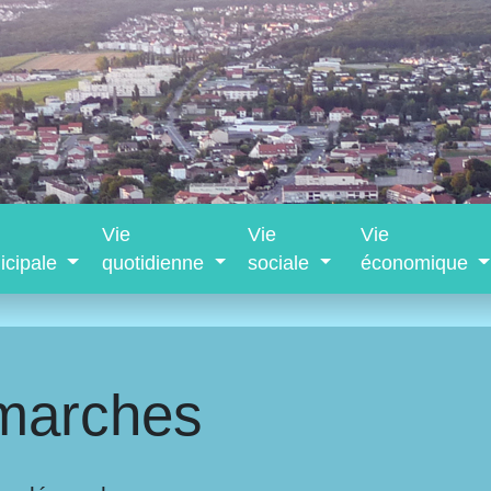
Vie
Vie
Vie
icipale
quotidienne
sociale
économique
marches