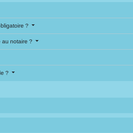
obligatoire ?
e au notaire ?
ôle ?