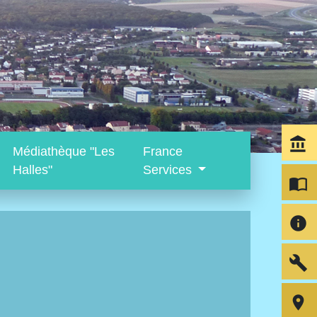
account_balance
Médiathèque "Les
France
Halles"
Services
import_contacts
info
build
room