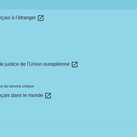
open_in_new
nçais à l'étranger
open_in_new
de justice de l'Union européenne
 du service civique
open_in_new
rançais dans le monde