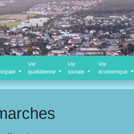
Vie
Vie
Vie
icipale
quotidienne
sociale
économique
marches