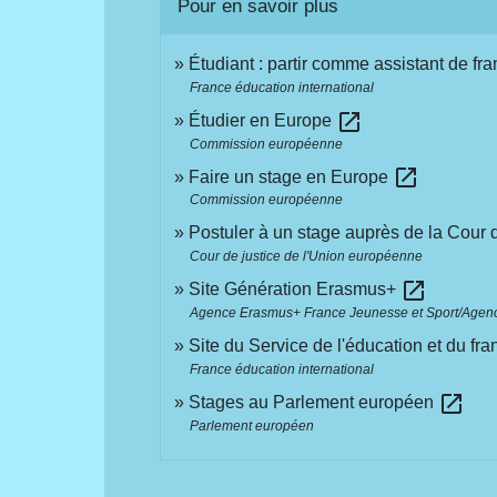
Pour en savoir plus
Étudiant : partir comme assistant de fra
France éducation international
open_in_new
Étudier en Europe
Commission européenne
open_in_new
Faire un stage en Europe
Commission européenne
Postuler à un stage auprès de la Cour 
Cour de justice de l'Union européenne
open_in_new
Site Génération Erasmus+
Agence Erasmus+ France Jeunesse et Sport/Agence
Site du Service de l'éducation et du f
France éducation international
open_in_new
Stages au Parlement européen
Parlement européen