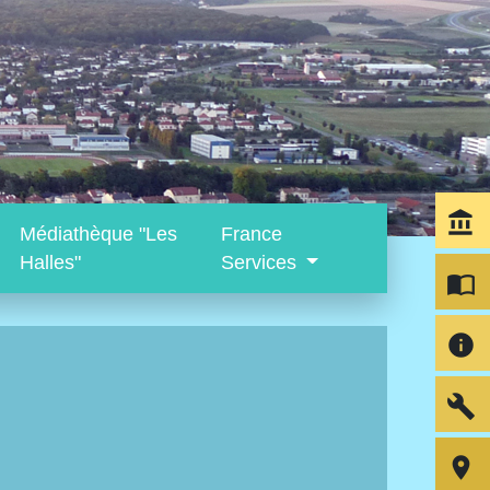
account_balance
Médiathèque "Les
France
Halles"
Services
import_contacts
info
build
room