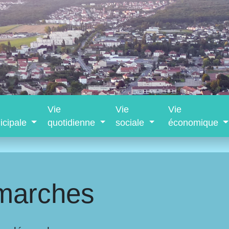
Vie
Vie
Vie
icipale
quotidienne
sociale
économique
marches