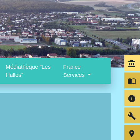
account_balance
Médiathèque "Les
France
Halles"
Services
import_contacts
info
build
room