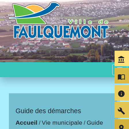
account_balance
menu
import_contacts
info
build
Guide des démarches
Accueil
Vie municipale
Guide
/
/
room