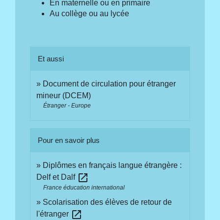
En maternelle ou en primaire
Au collège ou au lycée
Et aussi
Document de circulation pour étranger
mineur (DCEM)
Étranger - Europe
Pour en savoir plus
Diplômes en français langue étrangère :
open_in_new
Delf et Dalf
France éducation international
Scolarisation des élèves de retour de
open_in_new
l'étranger