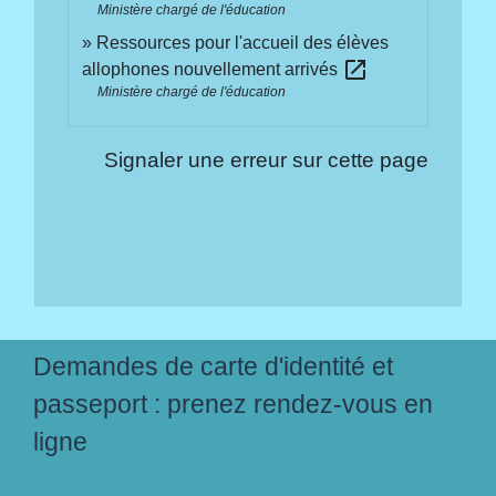
Ministère chargé de l'éducation
Ressources pour l'accueil des élèves
open_in_new
allophones nouvellement arrivés
Ministère chargé de l'éducation
Signaler une erreur sur cette page
Demandes de carte d'identité et
passeport : prenez rendez-vous en
ligne