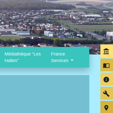
account_balance
Médiathèque "Les
France
Halles"
Services
import_contacts
info
build
room