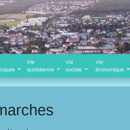
Vie
Vie
Vie
icipale
quotidienne
sociale
économique
marches