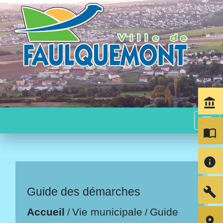
account_balance
menu
import_contacts
info
build
Guide des démarches
Accueil
Vie municipale
Guide
/
/
room